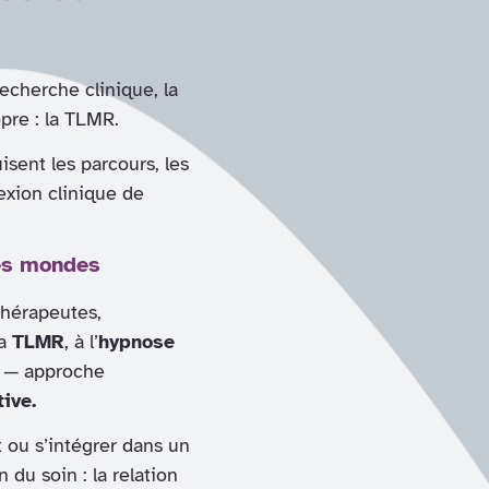
recherche clinique, la
pre : la TLMR.
sent les parcours, les
lexion clinique de
des mondes
thérapeutes,
la
TLMR
, à l’
hypnose
— approche
ive.
ou s’intégrer dans un
du soin : la relation