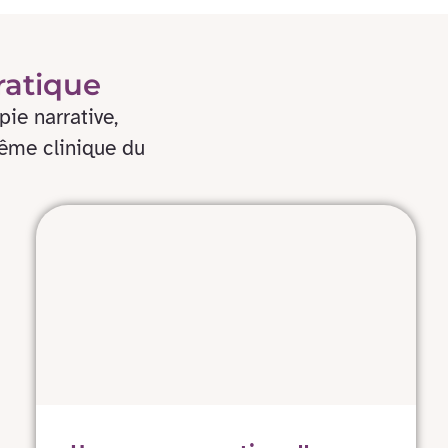
ratique
ie narrative,
même clinique du