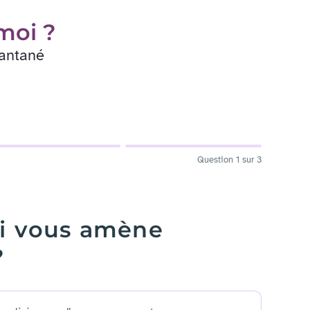
moi ?
tantané
Question 1 sur 3
ui vous amène
?