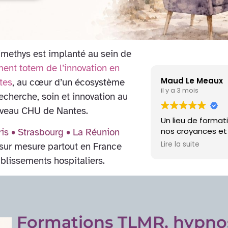
Mimethys est implanté au sein de
ment totem de l’innovation en
Prisca Ge
tes
, au cœur d’un écosystème
il y a 6 mois
echerche, soin et innovation au
uveau CHU de Nantes.
accueillant qui nous emmène au-delà de
L'institut 
e explorer une technique très innovante
formations 
ris • Strasbourg • La Réunion
é des liens pour accompagner les
l'accueil 
Lire la suite
sur mesure partout en France
ations vivantes.Merci Christian Bardot et
considérabl
ablissements hospitaliers.
L'encadrem
Chaque for
Formations TLMR, hypno