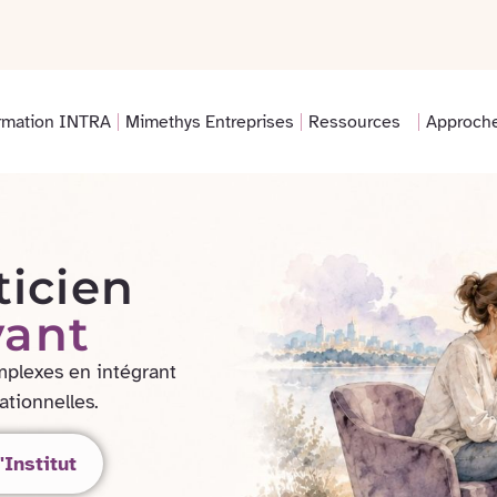
rmation INTRA
Mimethys Entreprises
Ressources
Approch
icien
vant
mplexes en intégrant
lationnelles.
'Institut