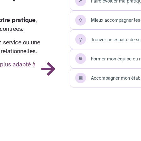
↗
Faire évoluer ma prati
otre pratique
,
◇
Mieux accompagner les 
ncontrées.
◎
Trouver un espace de su
n service ou une
relationnelles.
≋
Former mon équipe ou 
 plus adapté à
▦
Accompagner mon établi