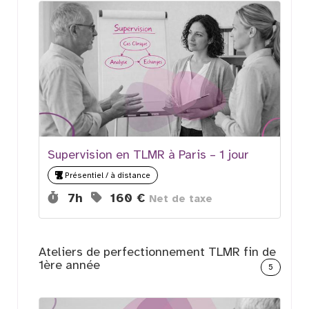
Supervision en TLMR à Paris – 1 jour
Présentiel / à distance
Durée :
Prix :
7h
160 €
Net de taxe
Ateliers de perfectionnement TLMR fin de
1ère année
5