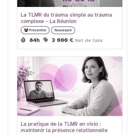
La TLMR du trauma simple au trauma
complexe – La Réunion
Nouveauté
Présentiel
Durée :
Prix :
84h
3 000 €
Net de taxe
La pratique de la TLMR en visio :
maintenir la présence relationnelle