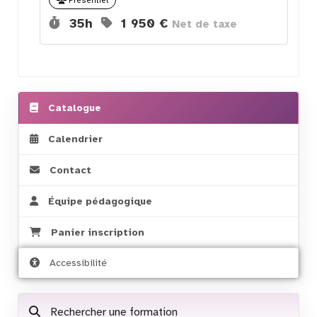
Durée :
Prix :
35h
1 950 €
Net de taxe
Catalogue
Calendrier
Contact
Équipe pédagogique
Panier inscription
Accessibilité
Rechercher une formation