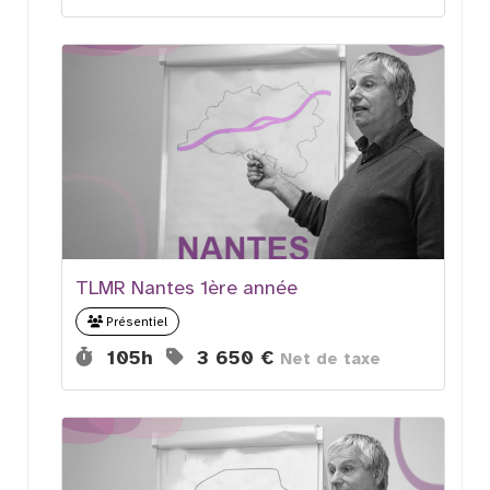
TLMR Nantes 1ère année
Présentiel
Durée :
Prix :
105h
3 650 €
Net de taxe