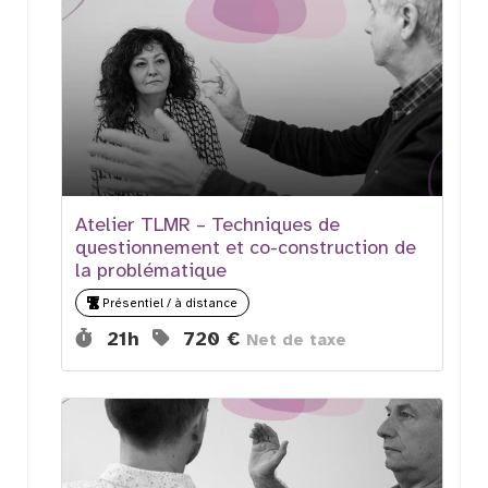
Atelier TLMR – Techniques de
questionnement et co-construction de
la problématique
Présentiel / à distance
Durée :
Prix :
21h
720 €
Net de taxe