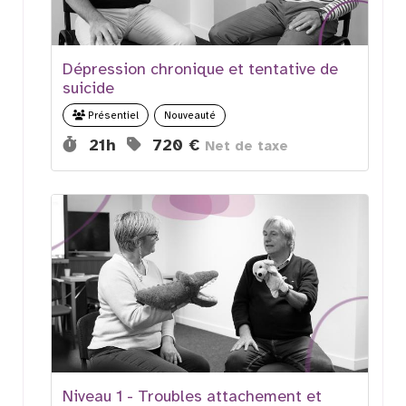
Dépression chronique et tentative de
suicide
Nouveauté
Présentiel
Durée :
Prix :
21h
720 €
Net de taxe
Niveau 1 - Troubles attachement et