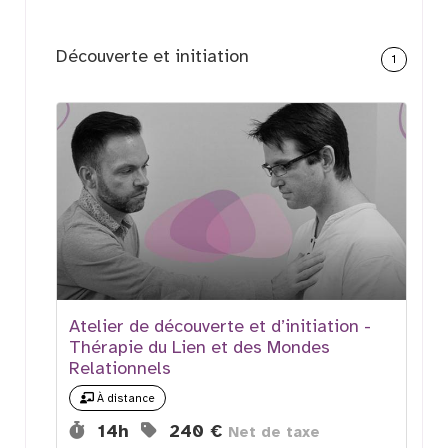
Découverte et initiation
1
Atelier de découverte et d’initiation -
Thérapie du Lien et des Mondes
Relationnels
À distance
Durée :
Prix :
14h
240 €
Net de taxe