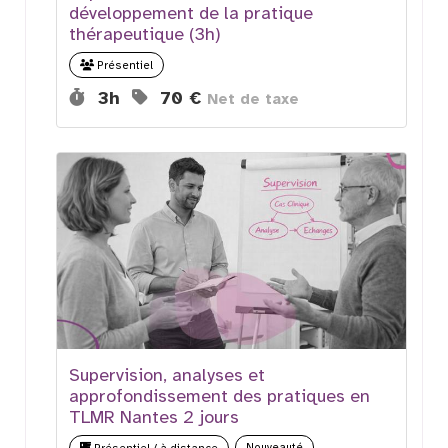
développement de la pratique
thérapeutique (3h)
Présentiel
Durée :
Prix :
3h
70 €
Net de taxe
Supervision, analyses et
approfondissement des pratiques en
TLMR Nantes 2 jours
Nouveauté
Présentiel / à distance