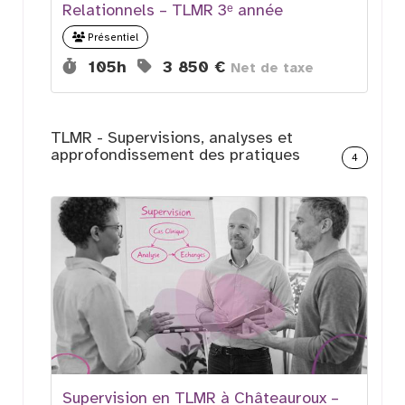
Relationnels – TLMR 3ᵉ année
Présentiel
Durée :
Prix :
105h
3 850 €
Net de taxe
TLMR - Supervisions, analyses et
approfondissement des pratiques
4
Supervision en TLMR à Châteauroux –