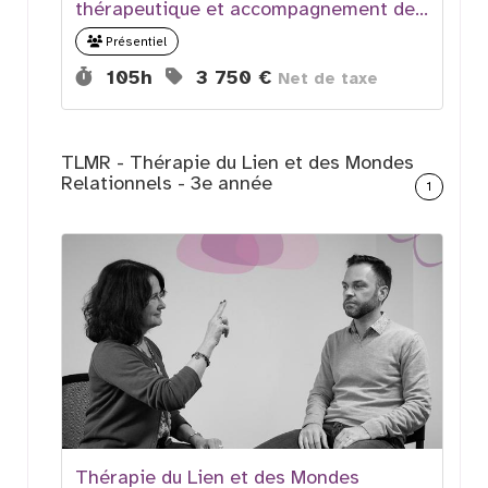
thérapeutique et accompagnement des
traumas complexes
Présentiel
Durée :
Prix :
105h
3 750 €
Net de taxe
TLMR - Thérapie du Lien et des Mondes
Relationnels - 3e année
1
Thérapie du Lien et des Mondes