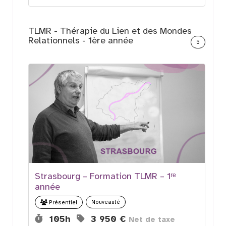
TLMR - Thérapie du Lien et des Mondes
Relationnels - 1ère année
5
Strasbourg – Formation TLMR – 1ʳᵉ
année
Nouveauté
Présentiel
Durée :
Prix :
105h
3 950 €
Net de taxe