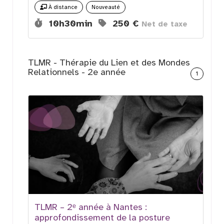
Nouveauté
À distance
Durée :
Prix :
10h30min
250 €
Net de taxe
TLMR - Thérapie du Lien et des Mondes
Relationnels - 2e année
1
TLMR – 2ᵉ année à Nantes :
approfondissement de la posture