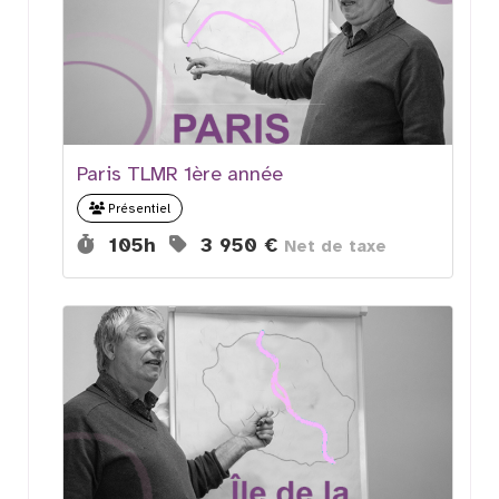
Paris TLMR 1ère année
Présentiel
Durée :
Prix :
105h
3 950 €
Net de taxe