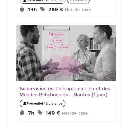
Durée :
Prix :
14h
280 €
Net de taxe
Supervision en Thérapie du Lien et des
Mondes Relationnels – Nantes (1 jour)
Présentiel / à distance
Durée :
Prix :
7h
140 €
Net de taxe