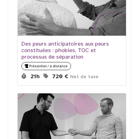
Des peurs anticipatoires aux peurs
constituées : phobies, TOC et
processus de séparation
Présentiel / à distance
Durée :
Prix :
21h
720 €
Net de taxe