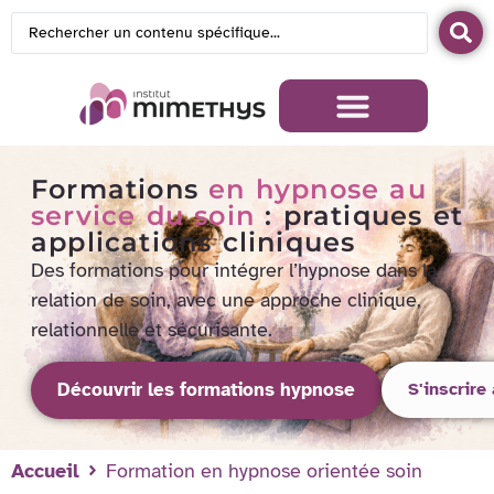
Formations
en hypnose au
service du soin
: pratiques et
applications cliniques
Des formations pour intégrer l’hypnose dans la
relation de soin, avec une approche clinique,
relationnelle et sécurisante.
Découvrir les formations hypnose
S'inscrire
Accueil
Formation en hypnose orientée soin