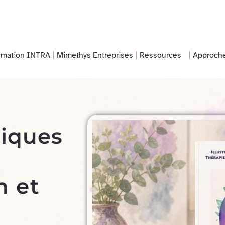
rmation INTRA
Mimethys Entreprises
Ressources
Approch
niques
n et