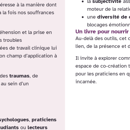
la
subjectivité
as
ntéresse à la manière dont
moteur de la relati
à la fois nos souffrances
une
diversité de 
blocages émotionn
Un livre pour nourrir
hension et la prise en
Au-delà des outils, cet
s troubles
lien, de la présence et 
 de travail clinique lui
on champ d’application à
Il invite à explorer co
espace de co-création t
pour les praticiens en 
n des
traumas
, de
incarnée.
au sein d’un
sychologues
,
praticiens
tudiants
ou
lecteurs