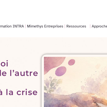
rmation INTRA
Mimethys Entreprises
Ressources
Approch
oi
e l’autre
s
à la crise