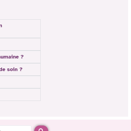
n
 humaine ?
 de soin ?