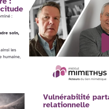
re :
icitude
ominé :
ndre soin,
ainsi les
de humaine,
Vulnérabilité par
relationnelle