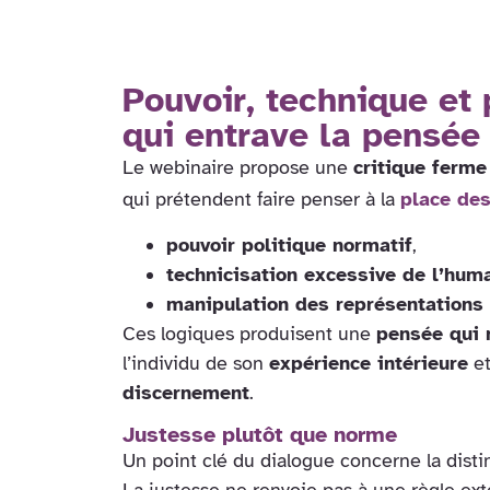
Pouvoir, technique et
qui entrave la pensée
Le webinaire propose une
critique ferm
qui prétendent faire penser à la
place des
pouvoir politique normatif
,
technicisation excessive de l’hum
manipulation des représentations
Ces logiques produisent une
pensée qui 
l’individu de son
expérience intérieure
et
discernement
.
Justesse plutôt que norme
Un point clé du dialogue concerne la disti
La justesse ne renvoie pas à une règle ext