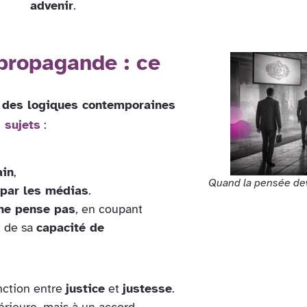
advenir
.
 propagande : ce
e des logiques contemporaines
 sujets
:
ain
,
Quand la pensée dev
 par les médias
.
ne pense pas
, en coupant
 de sa
capacité de
nction entre
justice
et
justesse
.
érieure, mais à un accord