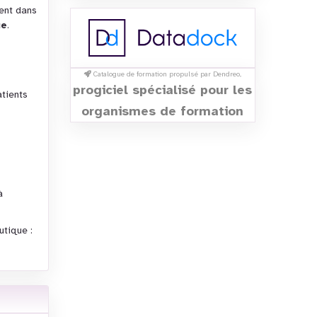
tent dans
ue
.
Catalogue de formation propulsé par Dendreo,
progiciel spécialisé pour les
tients
organismes de formation
à
utique :