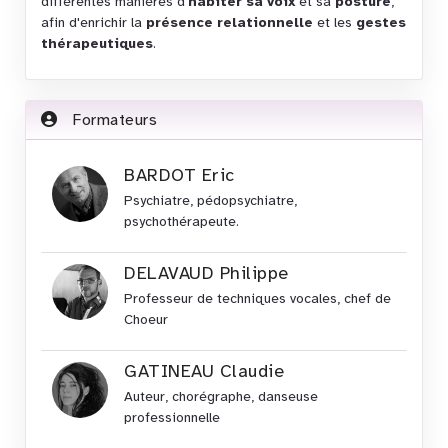
différentes manières d'
habiter sa voix
et sa
posture
,
afin d'enrichir la
présence relationnelle
et les
gestes
thérapeutiques
.
Formateurs
BARDOT Eric
Psychiatre, pédopsychiatre,
psychothérapeute.
DELAVAUD Philippe
Professeur de techniques vocales, chef de
Choeur
GATINEAU Claudie
Auteur, chorégraphe, danseuse
professionnelle