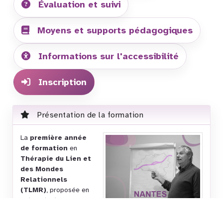
Évaluation et suivi
Moyens et supports pédagogiques
Informations sur l'accessibilité
Inscription
Présentation de la formation
La
première année
de formation
en
Thérapie du Lien et
des Mondes
Relationnels
(TLMR)
, proposée en
présentiel à
Nantes
,
constitue un
s
ocle
structurant pour les professionnels souhaitant organiser