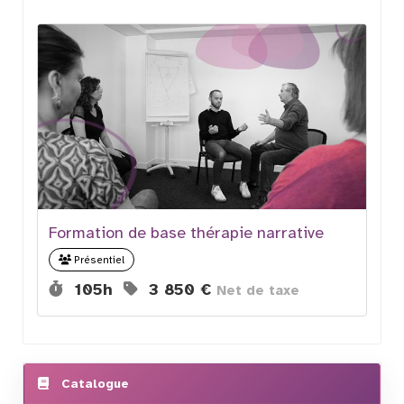
Formation de base thérapie narrative
Présentiel
Durée :
Prix :
105h
3 850 €
Net de taxe
Catalogue